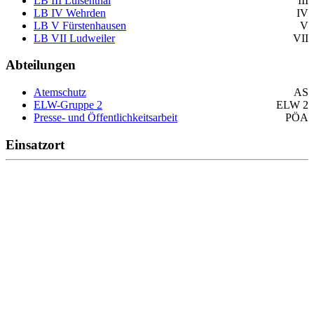
LB III Luisenthal
III
LB IV Wehrden
IV
LB V Fürstenhausen
V
LB VII Ludweiler
VII
Abteilungen
Atemschutz
AS
ELW-Gruppe 2
ELW 2
Presse- und Öffentlichkeitsarbeit
PÖA
Einsatzort