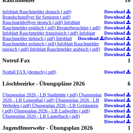
Rauchmelder
10
Infoblatt Rauchmelder deutsch (.pdf)
Download
Brandschutzflyer für Senioren (.pdf)
Download
Rauchmelderflyer deutsch (.pdf)
Infoblatt
Download
Rauchmelder englisch (.pdf)
Beraterbroschüre (.pdf)
Download
Infoblatt Rauchmelder französisch (.pdf)
Infoblatt
Download
Rauchmelder türkisch (.pdf)
Infoblatt
Download
Download
Rauchmelder polnisch (.pdf)
Infoblatt Rauchmelder
Download
russisch (.pdf)
Infoblatt Rauchmelder arabisch (.pdf)
Download
Download
Notruf-Fax
1
Notfall FAX (deutsch) (.pdf)
Download
Löschbezirke - Übungspläne 2026
6
Übungsplan 2026 - LB Stadtmitte (.pdf)
Übungsplan
Download
2026 - LB Luisenthal (.pdf)
Übungsplan 2026 - LB
Download
Wehrden (.pdf)
Übungsplan 2026 - LB Geislautern
Download
(.pdf)
Übungsplan 2026 - LB Ludweiler (.pdf)
Download
Übungsplan 2026 - LB Lauterbach (.pdf)
Download
Download
Jugendfeuerwehr - Übungsplan 2026
1