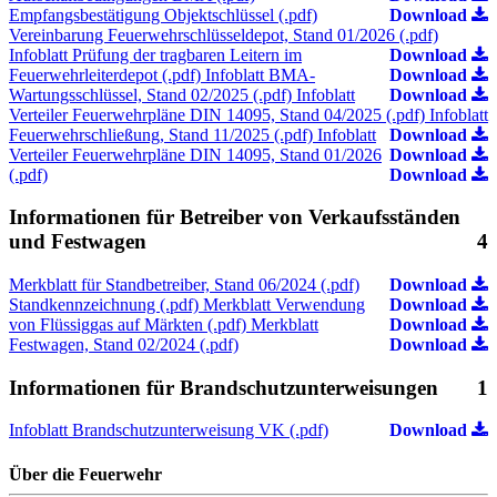
Empfangsbestätigung Objektschlüssel (.pdf)
Download
Vereinbarung Feuerwehrschlüsseldepot, Stand 01/2026 (.pdf)
Infoblatt Prüfung der tragbaren Leitern im
Download
Feuerwehrleiterdepot (.pdf)
Infoblatt BMA-
Download
Wartungsschlüssel, Stand 02/2025 (.pdf)
Infoblatt
Download
Verteiler Feuerwehrpläne DIN 14095, Stand 04/2025 (.pdf)
Infoblatt
Feuerwehrschließung, Stand 11/2025 (.pdf)
Infoblatt
Download
Verteiler Feuerwehrpläne DIN 14095, Stand 01/2026
Download
(.pdf)
Download
Informationen für Betreiber von Verkaufsständen
und Festwagen
4
Merkblatt für Standbetreiber, Stand 06/2024 (.pdf)
Download
Standkennzeichnung (.pdf)
Merkblatt Verwendung
Download
von Flüssiggas auf Märkten (.pdf)
Merkblatt
Download
Festwagen, Stand 02/2024 (.pdf)
Download
Informationen für Brandschutzunterweisungen
1
Infoblatt Brandschutzunterweisung VK (.pdf)
Download
Über die Feuerwehr