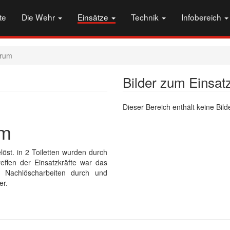
te
Die Wehr
Einsätze
Technik
Infobereich
trum
Bilder zum Einsat
Dieser Bereich enthält keine Bilde
um
öst. in 2 Toiletten wurden durch
reffen der Einsatzkräfte war das
e Nachlöscharbeiten durch und
er.