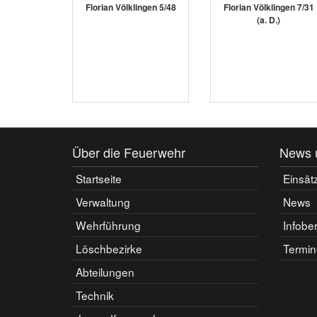
Florian Völklingen 5/48
Florian Völklingen 7/31
(a. D.)
Über die Feuerwehr
News 
Startseite
Einsät
Verwaltung
News
Wehrführung
Infobe
Löschbezirke
Termin
Abteilungen
Technik