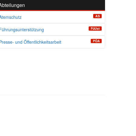
Abteilungen
AS
Atemschutz
FüUst
Führungsunterstützung
PÖA
Presse- und Öffentlichkeitsarbeit