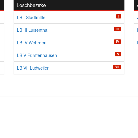
Löschbezirke
I
LB I Stadtmitte
III
LB III Luisenthal
IV
LB IV Wehrden
V
LB V Fürstenhausen
VII
LB VII Ludweiler