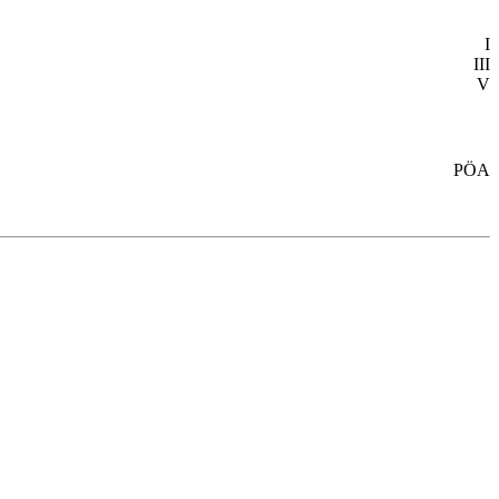
I
III
V
PÖA