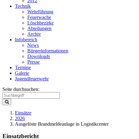
2012
Technik
Wehrführung
Feuerwache
Löschbezirke
Abteilungen
Archiv
Infobereich
News
Bürgerinformationen
Downloads
Presse
Termine
Galerie
Jugendfeuerwehr
Seite durchsuchen:
Einsätze
2026
Ausgelöste Brandmeldeanlage in Logistikcenter
Einsatzbericht