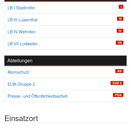
I
LB I Stadtmitte
III
LB III Luisenthal
IV
LB IV Wehrden
VII
LB VII Ludweiler
Abteilungen
AS
Atemschutz
ELW 2
ELW-Gruppe 2
PÖA
Presse- und Öffentlichkeitsarbeit
Einsatzort