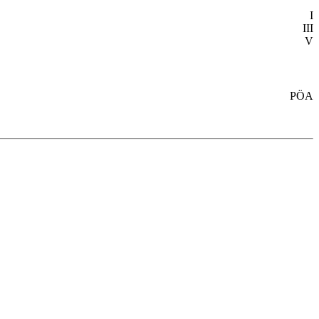
I
III
V
PÖA