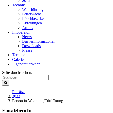
2012
Technik
Wehrführung
Feuerwache
Löschbezirke
Abteilungen
Archiv
Infobereich
News
Bürgerinformationen
Downloads
Presse
Termine
Galerie
Jugendfeuerwehr
Seite durchsuchen:
Einsätze
2022
Person in Wohnung/Türöffnung
Einsatzbericht