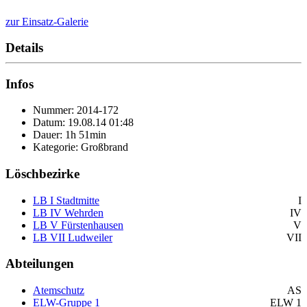
zur Einsatz-Galerie
Details
Infos
Nummer: 2014-172
Datum: 19.08.14 01:48
Dauer: 1h 51min
Kategorie: Großbrand
Löschbezirke
LB I Stadtmitte
I
LB IV Wehrden
IV
LB V Fürstenhausen
V
LB VII Ludweiler
VII
Abteilungen
Atemschutz
AS
ELW-Gruppe 1
ELW 1