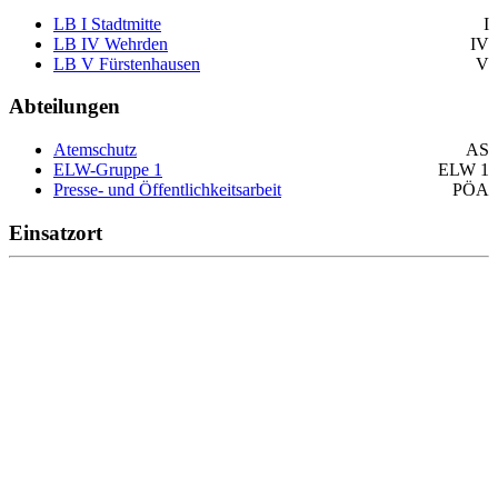
LB I Stadtmitte
I
LB IV Wehrden
IV
LB V Fürstenhausen
V
Abteilungen
Atemschutz
AS
ELW-Gruppe 1
ELW 1
Presse- und Öffentlichkeitsarbeit
PÖA
Einsatzort