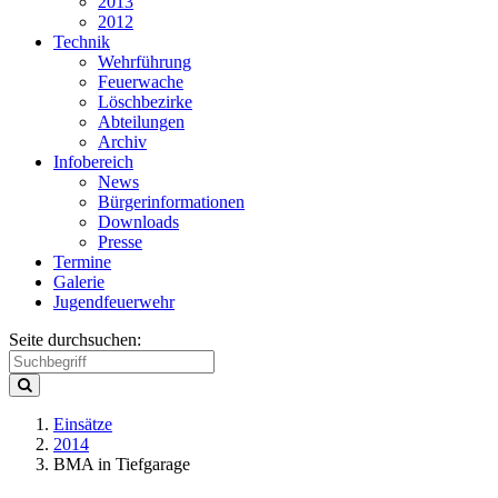
2013
2012
Technik
Wehrführung
Feuerwache
Löschbezirke
Abteilungen
Archiv
Infobereich
News
Bürgerinformationen
Downloads
Presse
Termine
Galerie
Jugendfeuerwehr
Seite durchsuchen:
Einsätze
2014
BMA in Tiefgarage