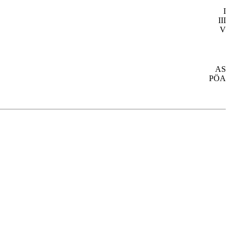
I
III
V
AS
PÖA