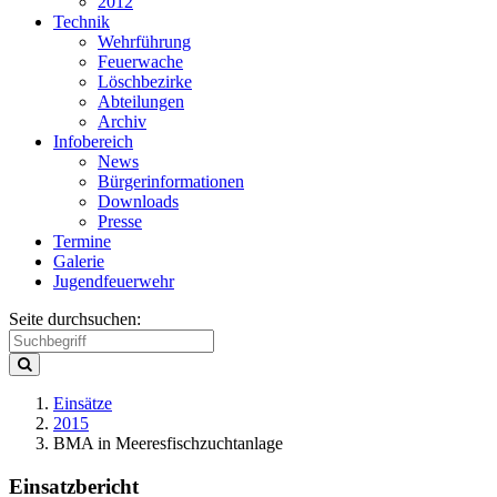
2012
Technik
Wehrführung
Feuerwache
Löschbezirke
Abteilungen
Archiv
Infobereich
News
Bürgerinformationen
Downloads
Presse
Termine
Galerie
Jugendfeuerwehr
Seite durchsuchen:
Einsätze
2015
BMA in Meeresfischzuchtanlage
Einsatzbericht