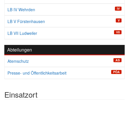
IV
LB IV Wehrden
V
LB V Fürstenhausen
VII
LB VII Ludweiler
Abteilungen
AS
Atemschutz
PÖA
Presse- und Öffentlichkeitsarbeit
Einsatzort