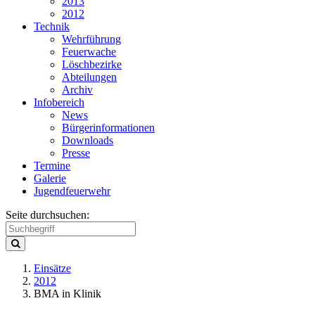
2013
2012
Technik
Wehrführung
Feuerwache
Löschbezirke
Abteilungen
Archiv
Infobereich
News
Bürgerinformationen
Downloads
Presse
Termine
Galerie
Jugendfeuerwehr
Seite durchsuchen:
Einsätze
2012
BMA in Klinik