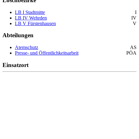
Löschbezirke
LB I Stadtmitte
I
LB IV Wehrden
IV
LB V Fürstenhausen
V
Abteilungen
Atemschutz
AS
Presse- und Öffentlichkeitsarbeit
PÖA
Einsatzort