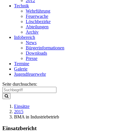
2012
Technik
Wehrführung
Feuerwache
Löschbezirke
Abteilungen
Archiv
Infobereich
News
Bürgerinformationen
Downloads
Presse
Termine
Galerie
Jugendfeuerwehr
Seite durchsuchen:
Einsätze
2015
BMA in Industriebetrieb
Einsatzbericht