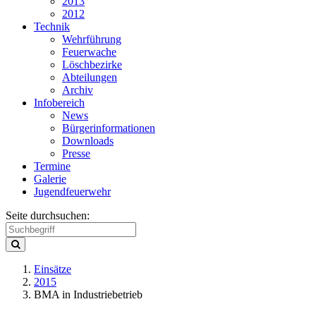
2013
2012
Technik
Wehrführung
Feuerwache
Löschbezirke
Abteilungen
Archiv
Infobereich
News
Bürgerinformationen
Downloads
Presse
Termine
Galerie
Jugendfeuerwehr
Seite durchsuchen:
Einsätze
2015
BMA in Industriebetrieb