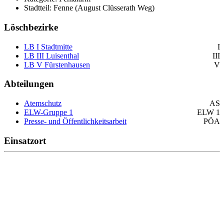
Stadtteil: Fenne (August Clüsserath Weg)
Löschbezirke
LB I Stadtmitte
I
LB III Luisenthal
III
LB V Fürstenhausen
V
Abteilungen
Atemschutz
AS
ELW-Gruppe 1
ELW 1
Presse- und Öffentlichkeitsarbeit
PÖA
Einsatzort