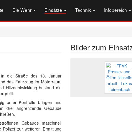
te
Die Wehr
Einsätze
Technik
Infobereich
Bilder zum Einsat
in die Straße des 13. Januar
 stand das Fahrzeug im Motorraum
nd Hitzeentwicklung bestand die
rgreift.
g unter Kontrolle bringen und
urden drei angrenzende Gebäude
hließen.
troffenen Gebäude maschinell
e Polizei zur weiteren Ermittlung