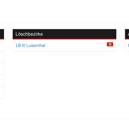
Löschbezirke
III
LB III Luisenthal