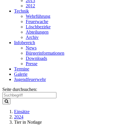
2013
2012
Technik
Wehrführung
Feuerwache
Löschbezirke
Abteilungen
Archiv
Infobereich
News
Bürgerinformationen
Downloads
Presse
Termine
Galerie
Jugendfeuerwehr
Seite durchsuchen:
Einsätze
2024
Tier in Notlage