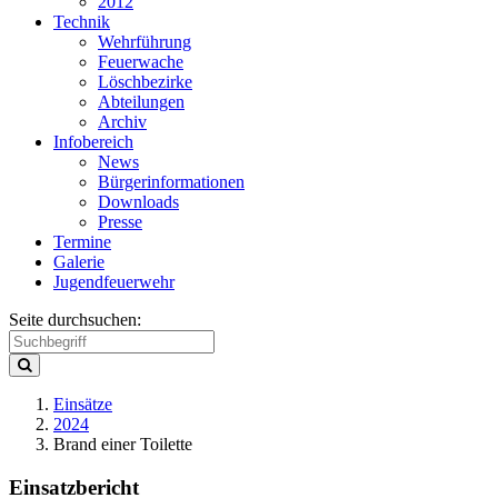
2012
Technik
Wehrführung
Feuerwache
Löschbezirke
Abteilungen
Archiv
Infobereich
News
Bürgerinformationen
Downloads
Presse
Termine
Galerie
Jugendfeuerwehr
Seite durchsuchen:
Einsätze
2024
Brand einer Toilette
Einsatzbericht