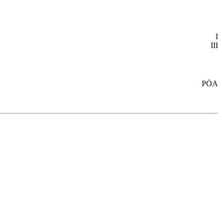
I
III
PÖA