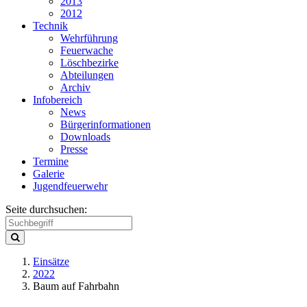
2013
2012
Technik
Wehrführung
Feuerwache
Löschbezirke
Abteilungen
Archiv
Infobereich
News
Bürgerinformationen
Downloads
Presse
Termine
Galerie
Jugendfeuerwehr
Seite durchsuchen:
Einsätze
2022
Baum auf Fahrbahn