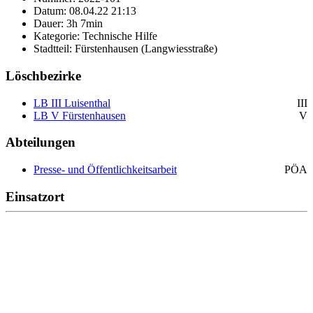
Datum: 08.04.22 21:13
Dauer: 3h 7min
Kategorie: Technische Hilfe
Stadtteil: Fürstenhausen (Langwiesstraße)
Löschbezirke
LB III Luisenthal
III
LB V Fürstenhausen
V
Abteilungen
Presse- und Öffentlichkeitsarbeit
PÖA
Einsatzort