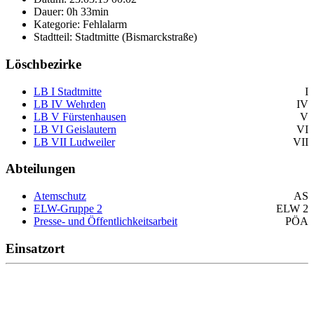
Dauer: 0h 33min
Kategorie: Fehlalarm
Stadtteil: Stadtmitte (Bismarckstraße)
Löschbezirke
LB I Stadtmitte
I
LB IV Wehrden
IV
LB V Fürstenhausen
V
LB VI Geislautern
VI
LB VII Ludweiler
VII
Abteilungen
Atemschutz
AS
ELW-Gruppe 2
ELW 2
Presse- und Öffentlichkeitsarbeit
PÖA
Einsatzort