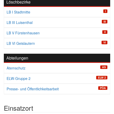
Löschbezirke
I
LB I Stadtmitte
III
LB III Luisenthal
V
LB V Fürstenhausen
VI
LB VI Geislautern
Abteilungen
AS
Atemschutz
ELW 2
ELW-Gruppe 2
PÖA
Presse- und Öffentlichkeitsarbeit
Einsatzort