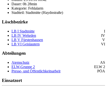
Dauer: 0h 28min
Kategorie: Fehlalarm
Stadtteil: Stadtmitte (Haydnstraße)
Löschbezirke
LB I Stadtmitte
I
LB IV Wehrden
IV
LB V Fürstenhausen
V
LB VI Geislautern
VI
Abteilungen
Atemschutz
AS
ELW-Gruppe 2
ELW 2
Presse- und Öffentlichkeitsarbeit
PÖA
Einsatzort