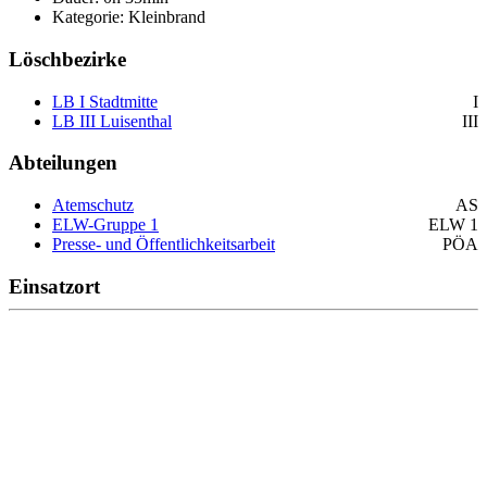
Kategorie: Kleinbrand
Löschbezirke
LB I Stadtmitte
I
LB III Luisenthal
III
Abteilungen
Atemschutz
AS
ELW-Gruppe 1
ELW 1
Presse- und Öffentlichkeitsarbeit
PÖA
Einsatzort