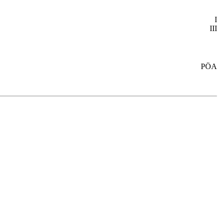
I
III
PÖA