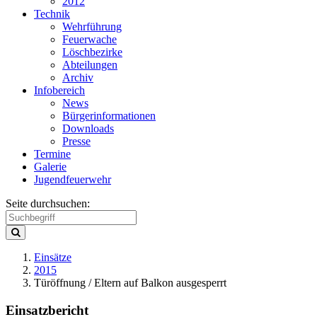
2012
Technik
Wehrführung
Feuerwache
Löschbezirke
Abteilungen
Archiv
Infobereich
News
Bürgerinformationen
Downloads
Presse
Termine
Galerie
Jugendfeuerwehr
Seite durchsuchen:
Einsätze
2015
Türöffnung / Eltern auf Balkon ausgesperrt
Einsatzbericht