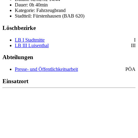
Dauer: 0h 40min
Kategorie: Fahrzeugbrand
Stadtteil: Fürstenhausen (BAB 620)
Löschbezirke
LB I Stadtmitte
I
LB III Luisenthal
III
Abteilungen
Presse- und Öffentlichkeitsarbeit
PÖA
Einsatzort