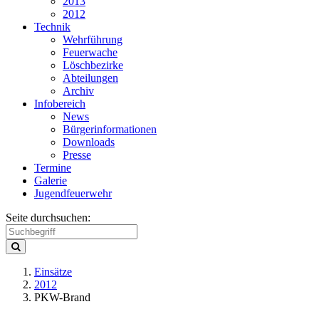
2013
2012
Technik
Wehrführung
Feuerwache
Löschbezirke
Abteilungen
Archiv
Infobereich
News
Bürgerinformationen
Downloads
Presse
Termine
Galerie
Jugendfeuerwehr
Seite durchsuchen:
Einsätze
2012
PKW-Brand