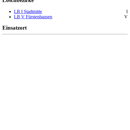
Löschbezirke
LB I Stadtmitte
I
LB V Fürstenhausen
V
Einsatzort