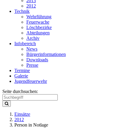
2013
2012
Technik
Wehrführung
Feuerwache
Löschbezirke
Abteilungen
Archiv
Infobereich
News
Bürgerinformationen
Downloads
Presse
Termine
Galerie
Jugendfeuerwehr
Seite durchsuchen:
Einsätze
2012
Person in Notlage