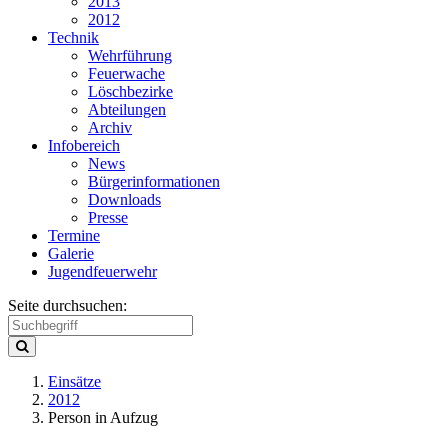
2013
2012
Technik
Wehrführung
Feuerwache
Löschbezirke
Abteilungen
Archiv
Infobereich
News
Bürgerinformationen
Downloads
Presse
Termine
Galerie
Jugendfeuerwehr
Seite durchsuchen:
Einsätze
2012
Person in Aufzug