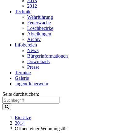
2013
2012
Technik
Wehrführung
Feuerwache
Löschbezirke
Abteilungen
Archiv
Infobereich
News
Bürgerinformationen
Downloads
Presse
Termine
Galerie
Jugendfeuerwehr
Seite durchsuchen:
Einsätze
2014
Öffnen einer Wohnungstür