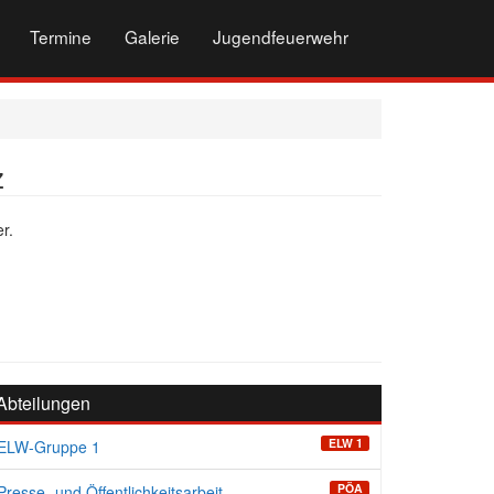
Termine
Galerie
Jugendfeuerwehr
z
r.
Abteilungen
ELW 1
ELW-Gruppe 1
PÖA
Presse- und Öffentlichkeitsarbeit