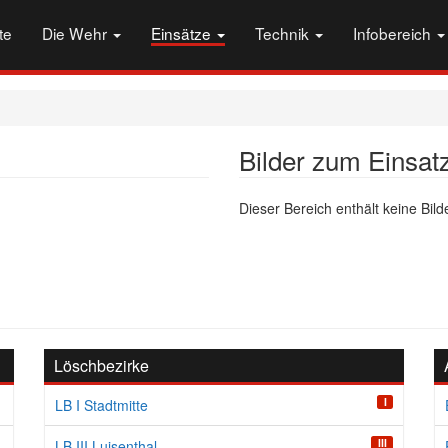
te
Die Wehr
Einsätze
Technik
Infobereich
Bilder zum Einsat
Dieser Bereich enthält keine Bilde
Löschbezirke
I
LB I Stadtmitte
III
LB III Luisenthal