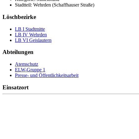
Stadtteil: Wehrden (Schaffhauser Straße)
Löschbezirke
LB I Stadtmitte
LB IV Wehrden
LB VI Geislautern
Abteilungen
Atemschutz
ELW-Gruppe 1
Presse- und Öffentlichkeitsarbeit
Einsatzort