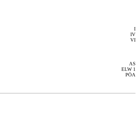
I
IV
VI
AS
ELW 1
PÖA