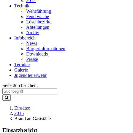
2012
Technik
Wehrführung
Feuerwache
Löschbezirke
Abteilungen
Archiv
Infobereich
News
Bürgerinformationen
Downloads
Presse
Termine
Galerie
Jugendfeuerwehr
Seite durchsuchen:
Einsätze
2015
Brand an Gaststätte
Einsatzbericht