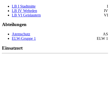
LB I Stadtmitte
I
LB IV Wehrden
IV
LB VI Geislautern
VI
Abteilungen
Atemschutz
AS
ELW-Gruppe 1
ELW 1
Einsatzort