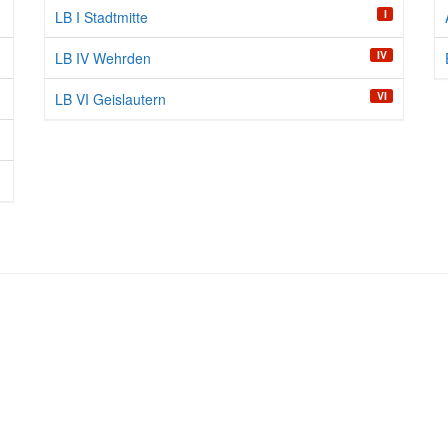
I
LB I Stadtmitte
IV
LB IV Wehrden
VI
LB VI Geislautern