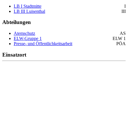
LB I Stadtmitte
I
LB III Luisenthal
III
Abteilungen
Atemschutz
AS
ELW-Gruppe 1
ELW 1
Presse- und Öffentlichkeitsarbeit
PÖA
Einsatzort