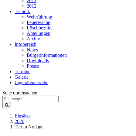
2013
2012
Technik
Wehrführung
Feuerwache
Löschbezirke
Abteilungen
Archiv
Infobereich
News
Bürgerinformationen
Downloads
Presse
Termine
Galerie
Jugendfeuerwehr
Seite durchsuchen:
Einsätze
2026
Tier in Notlage