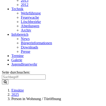
2013
2012
Technik
Wehrführung
Feuerwache
Löschbezirke
Abteilungen
Archiv
Infobereich
News
Bürgerinformationen
Downloads
Presse
Termine
Galerie
Jugendfeuerwehr
Seite durchsuchen:
Einsätze
2025
Person in Wohnung / Türöffnung