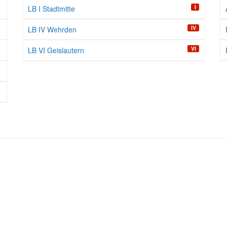
I
LB I Stadtmitte
IV
LB IV Wehrden
VI
LB VI Geislautern