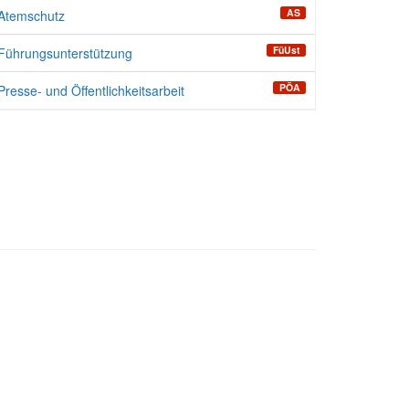
AS
Atemschutz
FüUst
Führungsunterstützung
PÖA
Presse- und Öffentlichkeitsarbeit