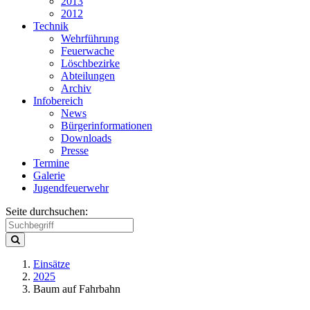
2013
2012
Technik
Wehrführung
Feuerwache
Löschbezirke
Abteilungen
Archiv
Infobereich
News
Bürgerinformationen
Downloads
Presse
Termine
Galerie
Jugendfeuerwehr
Seite durchsuchen:
Einsätze
2025
Baum auf Fahrbahn