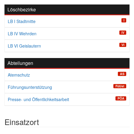
Löschbezirke
I
LB I Stadtmitte
IV
LB IV Wehrden
VI
LB VI Geislautern
Abteilungen
AS
Atemschutz
FüUst
Führungsunterstützung
PÖA
Presse- und Öffentlichkeitsarbeit
Einsatzort