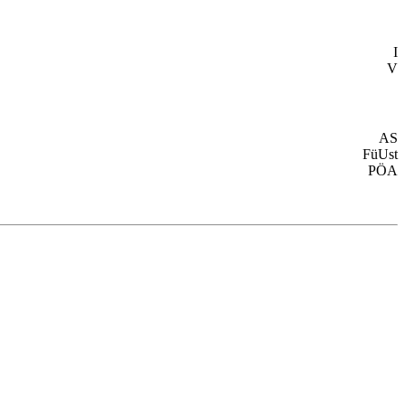
I
V
AS
FüUst
PÖA