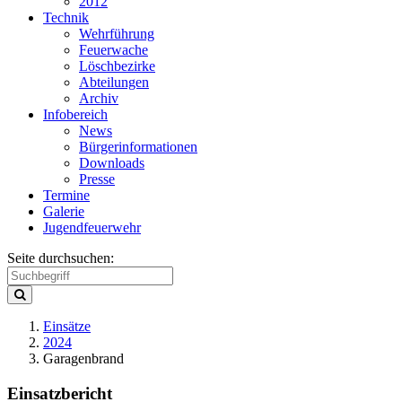
2012
Technik
Wehrführung
Feuerwache
Löschbezirke
Abteilungen
Archiv
Infobereich
News
Bürgerinformationen
Downloads
Presse
Termine
Galerie
Jugendfeuerwehr
Seite durchsuchen:
Einsätze
2024
Garagenbrand
Einsatzbericht