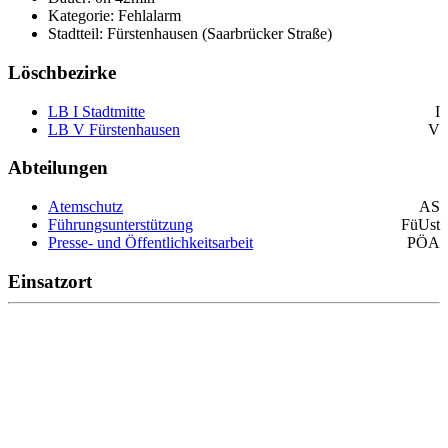
Kategorie: Fehlalarm
Stadtteil: Fürstenhausen (Saarbrücker Straße)
Löschbezirke
LB I Stadtmitte
I
LB V Fürstenhausen
V
Abteilungen
Atemschutz
AS
Führungsunterstützung
FüUst
Presse- und Öffentlichkeitsarbeit
PÖA
Einsatzort