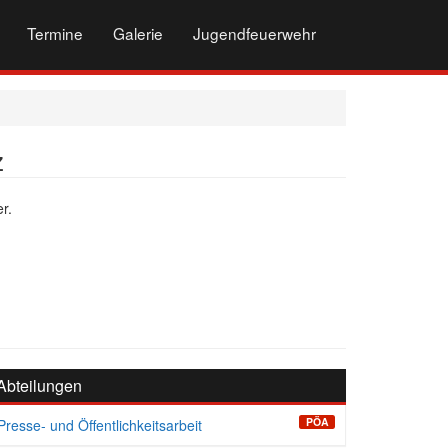
Termine
Galerie
Jugendfeuerwehr
z
r.
Abteilungen
PÖA
Presse- und Öffentlichkeitsarbeit