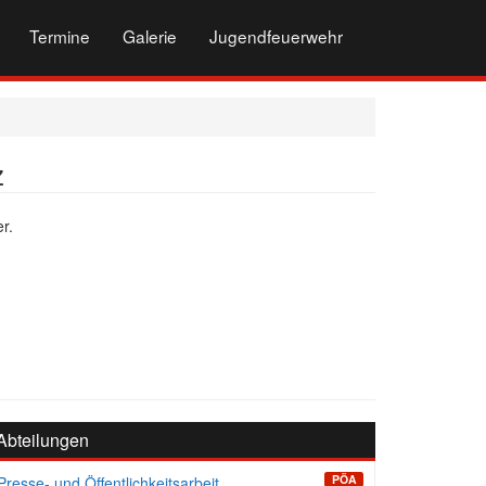
Termine
Galerie
Jugendfeuerwehr
z
r.
Abteilungen
PÖA
Presse- und Öffentlichkeitsarbeit