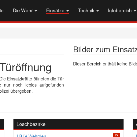
te
Die Wehr
Einsätze
Technik
Infobereich
Bilder zum Einsat
Türöffnung
Dieser Bereich enthält keine Bilde
ie Einsatzkräfte öffneten die Tür
 nur noch leblos aufgefunden
olizei übergeben.
Löschbezirke
IV
LB IV Wehrden