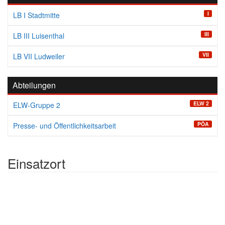
I
LB I Stadtmitte
III
LB III Luisenthal
VII
LB VII Ludweiler
Abteilungen
ELW 2
ELW-Gruppe 2
PÖA
Presse- und Öffentlichkeitsarbeit
Einsatzort