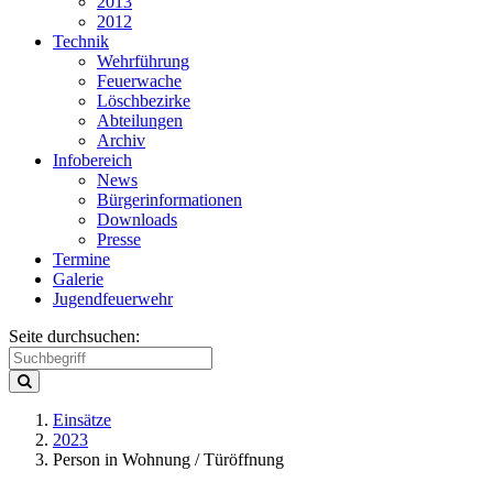
2013
2012
Technik
Wehrführung
Feuerwache
Löschbezirke
Abteilungen
Archiv
Infobereich
News
Bürgerinformationen
Downloads
Presse
Termine
Galerie
Jugendfeuerwehr
Seite durchsuchen:
Einsätze
2023
Person in Wohnung / Türöffnung