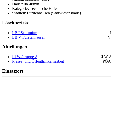
Dauer: 0h 48min
Kategorie: Technische Hilfe
Stadtteil: Fürstenhausen (Saarwiesenstraße)
Löschbezirke
LB I Stadtmitte
I
LB V Fürstenhausen
V
Abteilungen
ELW-Gruppe 2
ELW 2
Presse- und Öffentlichkeitsarbeit
PÖA
Einsatzort