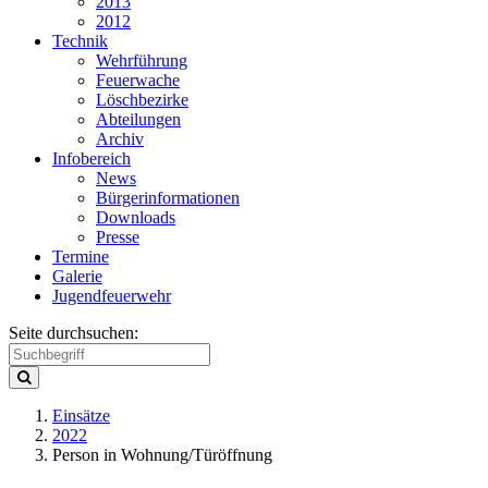
2013
2012
Technik
Wehrführung
Feuerwache
Löschbezirke
Abteilungen
Archiv
Infobereich
News
Bürgerinformationen
Downloads
Presse
Termine
Galerie
Jugendfeuerwehr
Seite durchsuchen:
Einsätze
2022
Person in Wohnung/Türöffnung