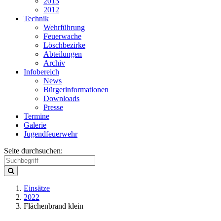
2013
2012
Technik
Wehrführung
Feuerwache
Löschbezirke
Abteilungen
Archiv
Infobereich
News
Bürgerinformationen
Downloads
Presse
Termine
Galerie
Jugendfeuerwehr
Seite durchsuchen:
Einsätze
2022
Flächenbrand klein