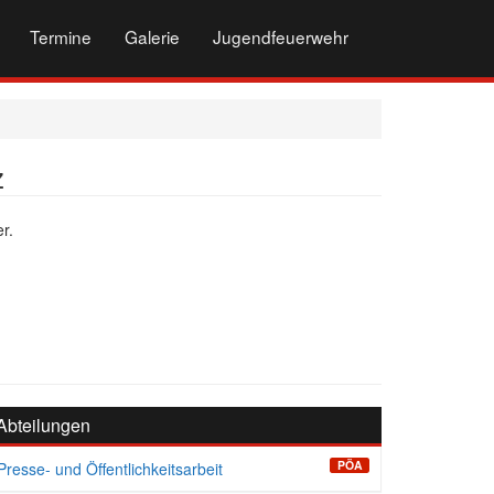
Termine
Galerie
Jugendfeuerwehr
z
r.
Abteilungen
PÖA
Presse- und Öffentlichkeitsarbeit