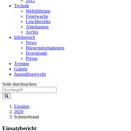
2012
Technik
Wehrführung
Feuerwache
Löschbezirke
Abteilungen
Archiv
Infobereich
News
Bürgerinformationen
Downloads
Presse
Termine
Galerie
Jugendfeuerwehr
Seite durchsuchen:
Einsätze
2020
Schmorbrand
Einsatzbericht