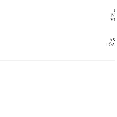
I
IV
VI
AS
PÖA