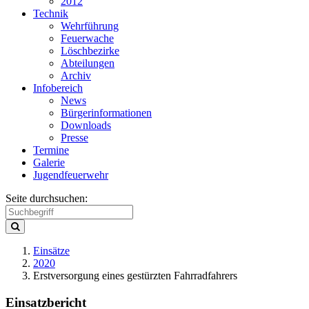
2012
Technik
Wehrführung
Feuerwache
Löschbezirke
Abteilungen
Archiv
Infobereich
News
Bürgerinformationen
Downloads
Presse
Termine
Galerie
Jugendfeuerwehr
Seite durchsuchen:
Einsätze
2020
Erstversorgung eines gestürzten Fahrradfahrers
Einsatzbericht