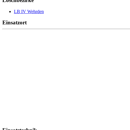
Löschbezirke
LB IV Wehrden
Einsatzort