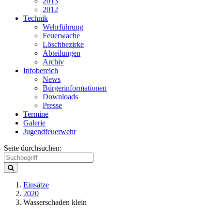
2013
2012
Technik
Wehrführung
Feuerwache
Löschbezirke
Abteilungen
Archiv
Infobereich
News
Bürgerinformationen
Downloads
Presse
Termine
Galerie
Jugendfeuerwehr
Seite durchsuchen:
Einsätze
2020
Wasserschaden klein